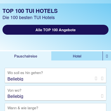
TOP 100 TUI HOTELS
Die 100 besten TUI Hotels
Alle TOP 100 Angebote
Pauschalreise
Hotel
%DEALS
Flug
Ferienwohnung
Mietwagen
Wo soll es hin gehen?
Rundreise
Kreuzfahrt
Ausflüge
Gruppenreise
Camper
Privattransfer
Von wo?
Beliebig
Wann & wie lange?