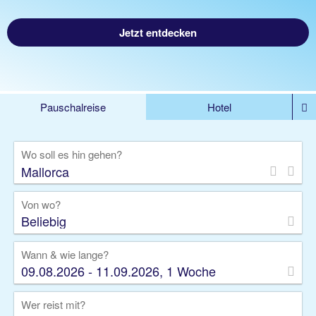
Jetzt entdecken
Pauschalreise
Hotel
%DEALS
Flug
Ferienwohnung
Mietwagen
Wo soll es hin gehen?
Rundreise
Kreuzfahrt
Ausflüge
Gruppenreise
Camper
Privattransfer
Von wo?
Beliebig
Wann & wie lange?
09.08.2026 - 11.09.2026, 1 Woche
Wer reist mit?