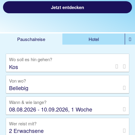
Jetzt entdecken
Pauschalreise
Hotel
%DEALS
Flug
Ferienwohnung
Mietwagen
Wo soll es hin gehen?
Rundreise
Kreuzfahrt
Ausflüge
Gruppenreise
Camper
Privattransfer
Von wo?
Beliebig
Wann & wie lange?
08.08.2026 - 10.09.2026, 1 Woche
Wer reist mit?
2 Erwachsene