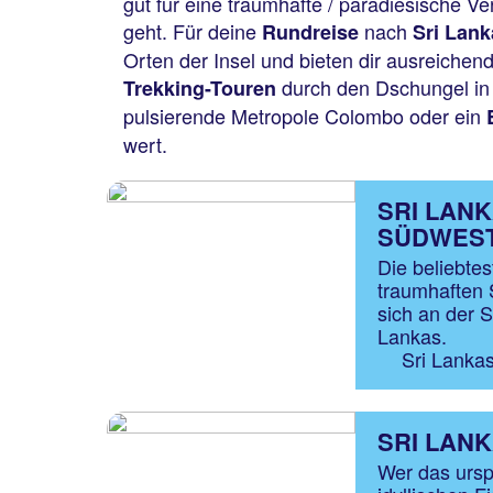
gut für eine traumhafte / paradiesische 
geht. Für deine
nach
Rundreise
Sri Lank
Orten der Insel und bieten dir ausreichend
durch den Dschungel i
Trekking-Touren
pulsierende Metropole Colombo oder ein
wert.
SRI LAN
SÜDWES
Die beliebte
traumhaften 
sich an der 
Lankas.
Sri Lanka
SRI LAN
Wer das ursp