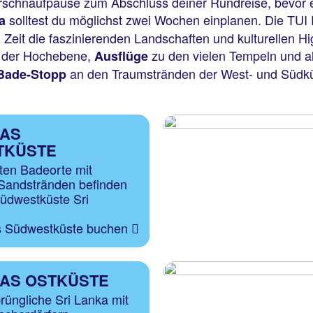
Verschnaufpause zum Abschluss deiner Rundreise, bevor
solltest du möglichst zwei Wochen einplanen. Die TUI
a
 Zeit die faszinierenden Landschaften und kulturellen Hi
n der Hochebene,
zu den vielen Tempeln und a
Ausflüge
an den Traumstränden der West- und Südküst
Bade-Stopp
KAS
TKÜSTE
sten Badeorte mit
Sandstränden befinden
Südwestküste Sri
s Südwestküste buchen
KAS OSTKÜSTE
rüngliche Sri Lanka mit