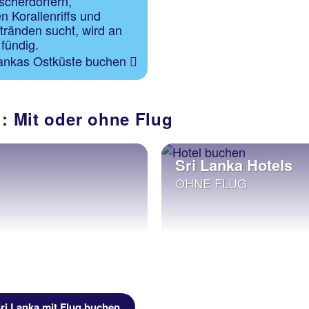
ischerdörfern,
n Korallenriffs und
tränden sucht, wird an
fündig.
Lankas Ostküste buchen
l: Mit oder ohne Flug
Sri Lanka Hotels
OHNE FLUG
ri Lanka mit Flug buchen