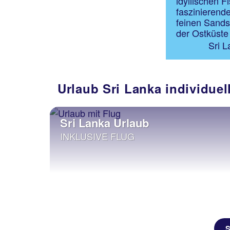
idyllischen F
faszinierende
feinen Sands
der Ostküste 
Sri 
Urlaub Sri Lanka individuel
Sri Lanka Urlaub
INKLUSIVE FLUG
S