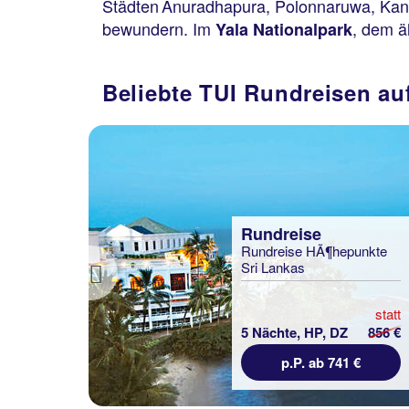
Städten Anuradhapura, Polonnaruwa, Kandy
bewundern. Im
, dem ä
Yala Nationalpark
Beliebte TUI Rundreisen au
€
Rundreise
Rundreise HÃ¶hepunkte
Sri Lankas
Previous
statt
5 Nächte, HP, DZ
856 €
p.P. ab 741 €