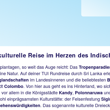
kulturelle Reise im Herzen des Indis
plantagen, so weit das Auge reicht: Das
Tropenparadie
eine Natur. Auf deiner TUI Rundreise durch Sri Lanka erl
im Landesinneren und die beliebtesten
glandschaften
B
adt
. Von hier aus geht es ins Hinterland, wo si
Colombo
s vor allem in die Königsstädte
,
un
Kandy
Polonnaruwa
wohl einprägsamsten Kulturstätte: der Felsenfestung
Sigi
. Das sogenannte kulturelle Dreiec
ehenswürdigkeiten