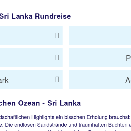
 Sri Lanka Rundreise
P
ark
A
schen Ozean - Sri Lanka
andschaftlichen Highlights ein bisschen Erholung brauch
. Die endlosen Sandstrände und traumhaften Buchten 
e