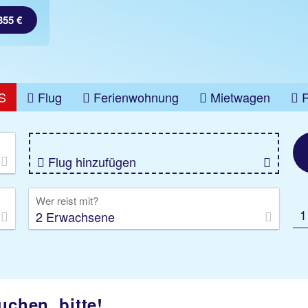
355 €
S
Flug
Ferienwohnung
Mietwagen
üge
Gruppenreise
Camper
Privattransfer
Flug hinzufügen
Wer reist mit?
1
2 Erwachsene
uchen, bitte!