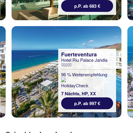
p.P. ab 683 €
Fuerteventura
Hotel Riu Palace Jandia
96 % Weiterempfehlung
7 Nächte, HP, XX
p.P. ab 997 €