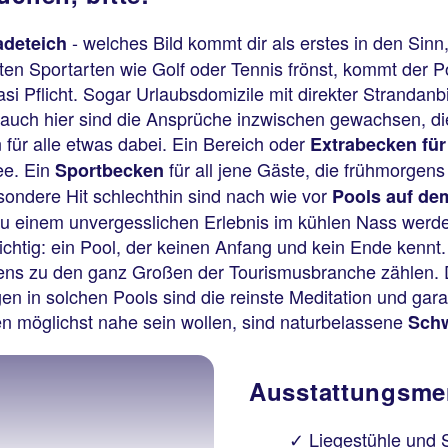
- welches Bild kommt dir als erstes in den Sin
adeteich
n Sportarten wie Golf oder Tennis frönst, kommt der Poo
uasi Pflicht. Sogar Urlaubsdomizile mit direkter Stranda
d auch hier sind die Ansprüche inzwischen gewachsen, di
für alle etwas dabei. Ein Bereich oder
Extrabecken für
dee. Ein
für all jene Gäste, die frühmorgen
Sportbecken
esondere Hit schlechthin sind nach wie vor
Pools auf de
 einem unvergesslichen Erlebnis im kühlen Nass werde
ichtig: ein Pool, der keinen Anfang und kein Ende kennt. 
ssens zu den ganz Großen der Tourismusbranche zähle
n in solchen Pools sind die reinste Meditation und garan
n möglichst nahe sein wollen, sind naturbelassene
Sch
Ausstattungsmer
Liegestühle und 