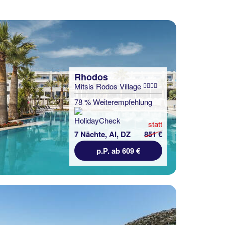
Rhodos
Mitsis Rodos Village
78 % Weiterempfehlung
statt
7 Nächte, AI, DZ
851 €
p.P. ab 609 €