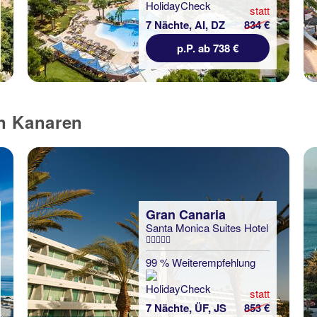
statt
7 Nächte, AI, DZ
834 €
p.P. ab 738 €
en Kanaren
Gran Canaria
Santa Monica Suites Hotel
99 % Weiterempfehlung
statt
7 Nächte, ÜF, JS
853 €