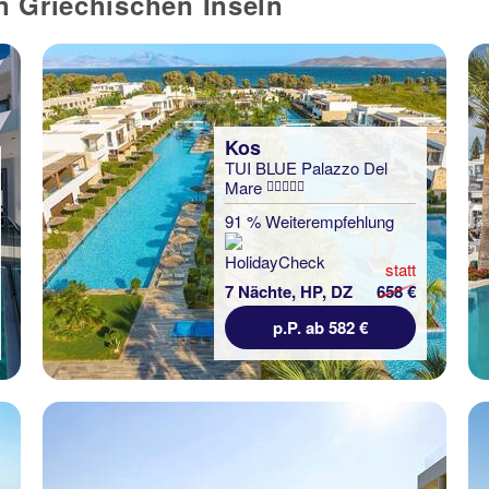
n Griechischen Inseln
Kos
TUI BLUE Palazzo Del
Mare
91 % Weiterempfehlung
statt
7 Nächte, HP, DZ
658 €
p.P. ab 582 €