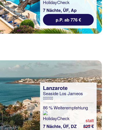
7 Nächte, ÜF, Ap
p.P. ab 776 €
Lanzarote
Seaside Los Jameos
86 % Weiterempfehlung
statt
7 Nächte, ÜF, DZ
825 €