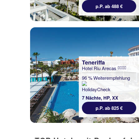
p.P. ab 488 €
Teneriffa
Hotel Riu Arecas
96 % Weiterempfehlung
7 Nächte, HP, XX
p.P. ab 825 €