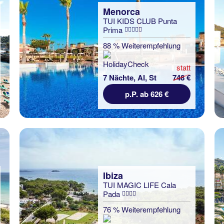
Menorca
TUI KIDS CLUB Punta
Prima
88 % Weiterempfehlung
statt
7 Nächte, AI, St
748 €
p.P. ab 626 €
Ibiza
TUI MAGIC LIFE Cala
Pada
76 % Weiterempfehlung