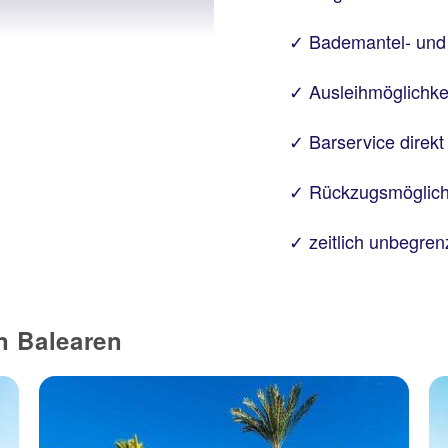
Bademantel- und
Ausleihmöglichkei
Barservice direk
Rückzugsmöglichk
zeitlich unbegre
n Balearen