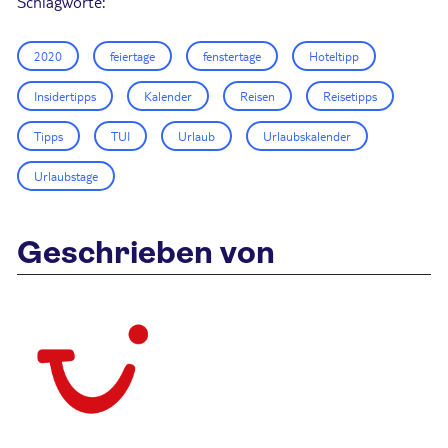
Schlagworte:
2020
feiertage
fenstertage
Hoteltipp
Insidertipps
Kalender
Reisen
Reisetipps
Tipps
TUI
Urlaub
Urlaubskalender
Urlaubstage
Geschrieben von