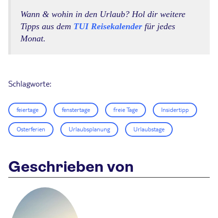
Wann & wohin in den Urlaub? Hol dir weitere
Tipps aus dem
TUI Reisekalender
für jedes
Monat.
Schlagworte:
feiertage
fenstertage
freie Tage
Insidertipp
Osterferien
Urlaubsplanung
Urlaubstage
Geschrieben von