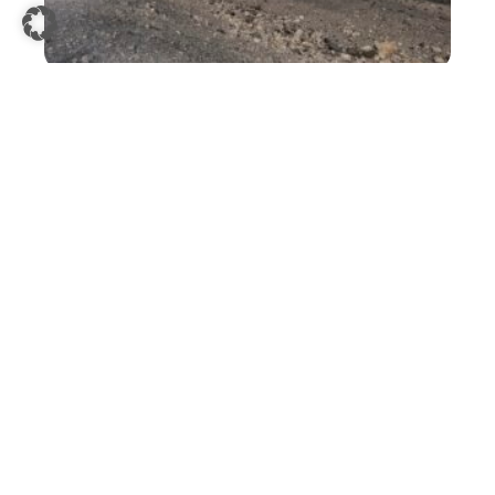
05.12.2025
Urlaub am Meer
Wintersonne auf Fuerteventura:
Entspannung, Bewegung und
Genuss im ROBINSON Jandia Playa