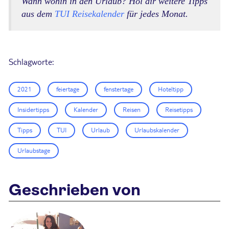
Wann wohin in den Urlaub? Hol dir weitere Tipps
aus dem
TUI Reisekalender
für jedes Monat.
Schlagworte:
2021
feiertage
fenstertage
Hoteltipp
Insidertipps
Kalender
Reisen
Reisetipps
Tipps
TUI
Urlaub
Urlaubskalender
Urlaubstage
Geschrieben von