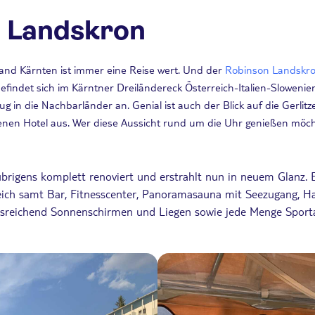
 Landskron
nd Kärnten ist immer eine Reise wert. Und der
Robinson Landskr
befindet sich im Kärntner Dreiländereck Österreich-Italien-Slowenien
ug in die Nachbarländer an. Genial ist auch der Blick auf die Gerli
enen Hotel aus. Wer diese Aussicht rund um die Uhr genießen möch
rigens komplett renoviert und erstrahlt nun in neuem Glanz. E
ch samt Bar, Fitnesscenter, Panoramasauna mit Seezugang, Hal
usreichend Sonnenschirmen und Liegen sowie jede Menge Sport