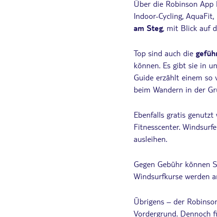
Über die Robinson App k
Indoor-Cycling, AquaFit
am Steg
, mit Blick auf 
Top sind auch die
gefüh
können. Es gibt sie in 
Guide erzählt einem so 
beim Wandern in der Gr
Ebenfalls gratis genutz
Fitnesscenter. Windsurf
ausleihen.
Gegen Gebühr können St
Windsurfkurse werden a
Übrigens – der Robinson
Vordergrund. Dennoch fi