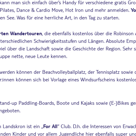
ann man sich einfach über’s Handy für verschiedene gratis Gro
, Pilates, Dance & Cardio Move, Hot Iron und mehr anmelden.
Yo
den See. Was für eine herrliche Art, in den Tag zu starten.
rten Wandertouren
, die ebenfalls kostenlos über die Robinso
unterschiedlichen Schwierigkeitsstufen und Längen. Absolute Emp
viel über die Landschaft sowie die Geschichte der Region. Sehr
uppe nette, neue Leute kennen.
t werden können der Beachvolleyballplatz, der Tennisplatz sowie
er:innen können sich bei Vorlage eines Windsurfscheins kostenlo
and-up Paddling-Boards, Boote und Kajaks sowie (E-)Bikes ge
ngeboten.
 Landskron ist ein „
For All
“ Club. D.h. die Interessen von Erwa
nden Kinder und vor allem Jugendliche hier ebenfalls super und