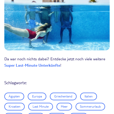
Da war noch nichts dabei? Entdecke jetzt noch viele weitere
Super Last-Minute Unterkünfte
!
Schlagworte:
Ägypten
Europa
Griechenland
Italien
Kroatien
Last Minute
Meer
Sommerurlaub