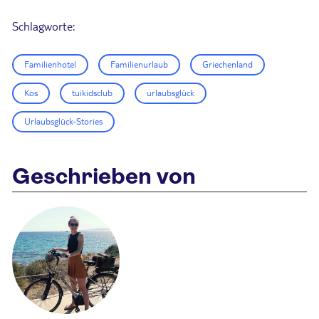
Schlagworte:
Familienhotel
Familienurlaub
Griechenland
Kos
tuikidsclub
urlaubsglück
Urlaubsglück-Stories
Geschrieben von