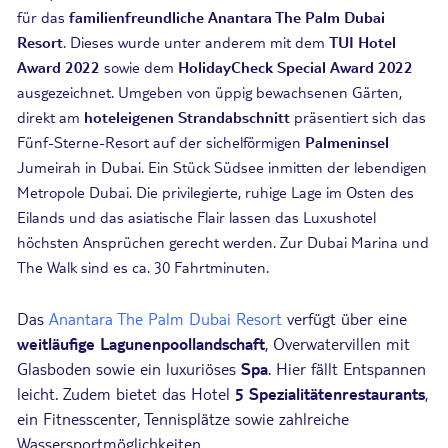
für das
familienfreundliche Anantara The Palm Dubai
Resort
. Dieses wurde unter anderem mit dem
TUI Hotel
Award 2022
sowie dem
HolidayCheck Special Award 2022
ausgezeichnet. Umgeben von üppig bewachsenen Gärten,
direkt am
hoteleigenen Strandabschnitt
präsentiert sich das
Fünf-Sterne-Resort auf der sichelförmigen
Palmeninsel
Jumeirah in Dubai. Ein Stück Südsee inmitten der lebendigen
Metropole Dubai. Die privilegierte, ruhige Lage im Osten des
Eilands und das asiatische Flair lassen das Luxushotel
höchsten Ansprüchen gerecht werden. Zur Dubai Marina und
The Walk sind es ca. 30 Fahrtminuten.
Das
Anantara The Palm Dubai Resort
verfügt über eine
weitläufige Lagunenpoollandschaft
, Overwatervillen mit
Glasboden sowie ein luxuriöses
Spa
. Hier fällt Entspannen
leicht. Zudem bietet das Hotel
5 Spezialitätenrestaurants
,
ein Fitnesscenter, Tennisplätze sowie zahlreiche
Wassersportmöglichkeiten.