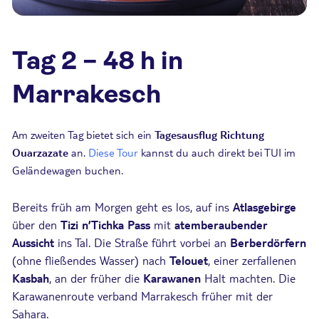
Tag 2 – 48 h in
Marrakesch
Am zweiten Tag bietet sich ein
Tagesausflug Richtung
Ouarzazate
an.
Diese Tour
kannst du auch direkt bei TUI im
Geländewagen buchen.
Bereits früh am Morgen geht es los, auf ins
Atlasgebirge
über den
Tizi n’Tichka Pass
mit
atemberaubender
Aussicht
ins Tal. Die Straße führt vorbei an
Berberdörfern
(ohne fließendes Wasser) nach
Telouet
, einer zerfallenen
Kasbah
, an der früher die
Karawanen
Halt machten. Die
Karawanenroute verband Marrakesch früher mit der
Sahara.