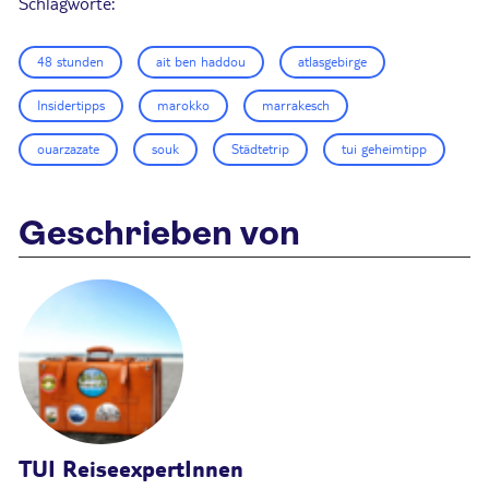
Schlagworte:
48 stunden
ait ben haddou
atlasgebirge
Insidertipps
marokko
marrakesch
ouarzazate
souk
Städtetrip
tui geheimtipp
Geschrieben von
TUI ReiseexpertInnen