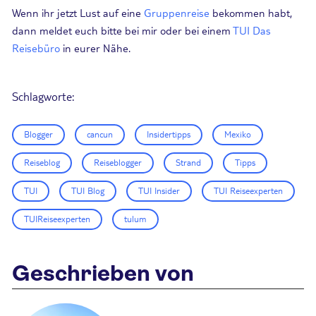
Wenn ihr jetzt Lust auf eine
Gruppenreise
bekommen habt,
dann meldet euch bitte bei mir oder bei einem
TUI Das
Reisebüro
in eurer Nähe.
Schlagworte:
Blogger
cancun
Insidertipps
Mexiko
Reiseblog
Reiseblogger
Strand
Tipps
TUI
TUI Blog
TUI Insider
TUI Reiseexperten
TUIReiseexperten
tulum
Geschrieben von