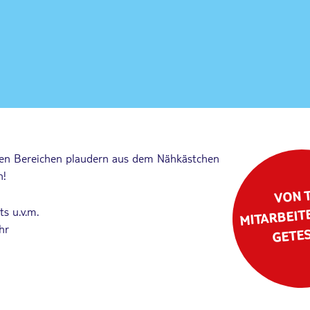
sten Bereichen plaudern aus dem Nähkästchen
n!
VON 
MITARBEIT
ts u.v.m.
hr
GETE