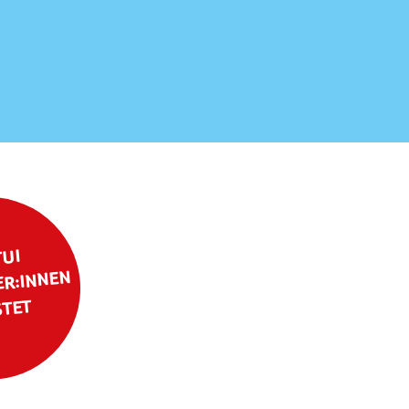
TUI
ER:INNEN
STET