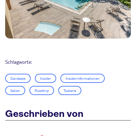
Schlagworte:
Gardasee
Insider
Insiderinformationen
Italien
Roadtrip
Toskana
Geschrieben von