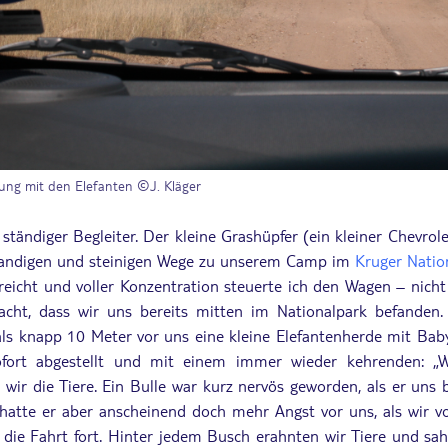
ung mit den Elefanten ©J. Kläger
ständiger Begleiter. Der kleine Grashüpfer (ein kleiner Chevrol
e sandigen und steinigen Wege zu unserem Camp im
Kruger Natio
reicht und voller Konzentration steuerte ich den Wagen – nich
cht, dass wir uns bereits mitten im Nationalpark befande
 als knapp 10 Meter vor uns eine kleine Elefantenherde mit Ba
fort abgestellt und mit einem immer wieder kehrenden: 
 wir die Tiere. Ein Bulle war kurz nervös geworden, als er uns
hatte er aber anscheinend doch mehr Angst vor uns, als wir v
 die Fahrt fort. Hinter jedem Busch erahnten wir Tiere und 