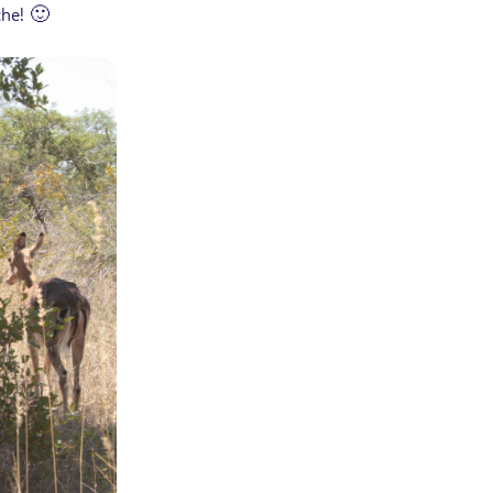
che! 🙂