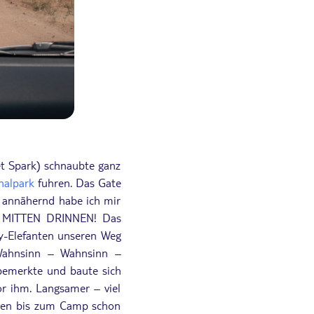
et Spark) schnaubte ganz
nalpark
fuhren. Das Gate
t annähernd habe ich mir
n. MITTEN DRINNEN! Das
by-Elefanten unseren Weg
„Wahnsinn – Wahnsinn –
 bemerkte und baute sich
or ihm. Langsamer – viel
sahen bis zum Camp schon