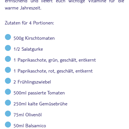
erfrischend und liefert euch wichtige Vitamine für die
warme Jahreszeit.
Zutaten für 4 Portionen:
500g Kirschtomaten
1/2 Salatgurke
1 Paprikaschote, grün, geschält, entkernt
1 Paprikaschote, rot, geschält, entkernt
2 Frühlingszwiebel
500ml passierte Tomaten
250ml kalte Gemüsebrühe
75ml Olivenöl
50ml Balsamico