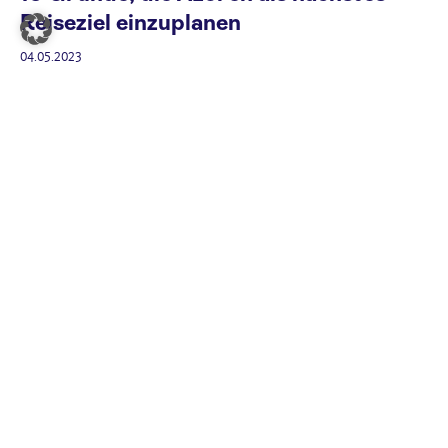
Reiseziel einzuplanen
04.05.2023
Sind die Azoren einen Besuch wert?
Die Antwort ist eindeutig JA!
In diesem Artikel erfährst du gleich 10 Gründe, weshalb die
Azoren dein nächstes Reiseziel sein sollten.
Weiterlesen
Aktivurlaub
Safari und Badeurlaub in Afrika
29.12.2022