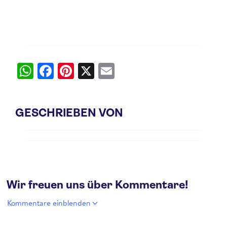
W
Fa
Pi
X
E
ha
ce
nt
m
ts
bo
er
ail
GESCHRIEBEN VON
A
ok
es
pp
t
Wir freuen uns über Kommentare!
Kommentare einblenden