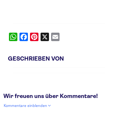
W
Fa
Pi
X
E
ha
ce
nt
m
ts
bo
er
ail
GESCHRIEBEN VON
A
ok
es
pp
t
Wir freuen uns über Kommentare!
Kommentare einblenden