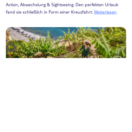
Action, Abwechslung & Sightseeing. Den perfekten Urlaub
fand sie schließlich in Form einer Kreuzfahrt.
Weiterlesen
Aktivurlaub
Madeira-Highlights: Die 7 schönsten
Plätze auf Madeira
06.12.2022
Die Blumeninsel Madeira liegt wie ein kleiner, tropischer
Garten mitten im atlantischen Ozean und zieht seit jeher
Urlauber an. Reisebloggerin Jasmin zeigt dir ihre Highlights