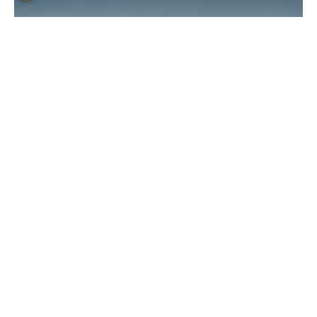
25.03.2024
Aktivurlaub
Urlaub im Skiparadies Montafon