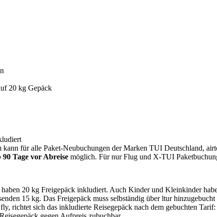
en
 auf 20 kg Gepäck
ludiert
 kann für alle Paket-Neubuchungen der Marken TUI Deutschland, airt
 90 Tage vor Abreise
möglich. Für nur Flug und X-TUI Paketbuchunge
 haben 20 kg Freigepäck inkludiert. Auch Kinder und Kleinkinder hab
eisenden 15 kg. Das Freigepäck muss selbständig über ltur hinzugebucht
ly, richtet sich das inkludierte Reisegepäck nach dem gebuchten Tarif:
 Reisegepäck gegen Aufpreis zubuchbar.