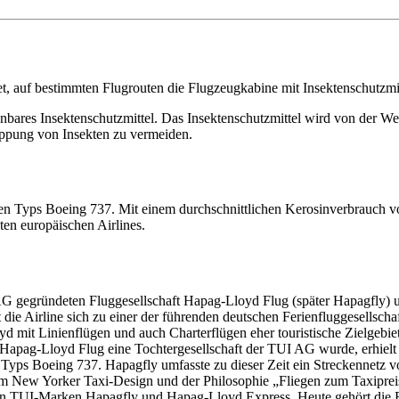
tet, auf bestimmten Flugrouten die Flugzeugkabine mit Insektenschutzmi
nbares Insektenschutzmittel. Das Insektenschutzmittel wird von der W
eppung von Insekten zu vermeiden.
n Typs Boeing 737. Mit einem durchschnittlichen Kerosinverbrauch von 
ßten europäischen Airlines.
G gegründeten Fluggesellschaft Hapag-Lloyd Flug (später Hapagfly) 
e Airline sich zu einer der führenden deutschen Ferienfluggesellscha
oyd mit Linienflügen und auch Charterflügen eher touristische Zielgeb
Hapag-Lloyd Flug eine Tochtergesellschaft der TUI AG wurde, erhiel
 Typs Boeing 737. Hapagfly umfasste zu dieser Zeit ein Streckennetz v
m New Yorker Taxi-Design und der Philosophie „Fliegen zum Taxipreis“
en TUI-Marken Hapagfly und Hapag-Lloyd Express. Heute gehört die F