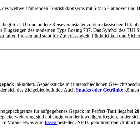
p, des weltweit führenden Touristikkonzerns mit Sitz in Hannover und B
 fliegt für TUI und andere Reiseveranstalter zu den klassischen Urlaub
us Flugzeugen des modernen Typs Boeing 737. Das Symbol des TUI-Smil
 fairen Preisen und steht für Zuverlässigkeit, Pünktlichkeit und Sicher
igepäck
inkludiert. Gepäckstücke mit unterschiedlichen Gewichtsbes
der sich das Zielgebiet befindet. Auch
Snacks oder Getränke
können S
Freigepäckgrenze für aufgegebenes Gepäck im Perfect-Tarif liegt bei
20
epäckerweiterung sind abhängig von der jeweiligen Region, in der sich 
er im Voraus etwas zum
Essen
bestellen.
NEU:
gebührenfreie Umbuchung