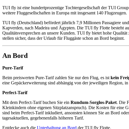
TUI fly ist eine hundertprozentige Tochtergesellschaft der TUI Grou
weitere Fluggesellschaften in Europa mit insgesamt 140 Flugzeugen.
TUI fly (Deutschland) befördert jährlich 7,9 Millionen Passagiere und
Kapverden, nach Madeira und Ägypten. Die TUI fly Flotte besteht a
Qualitätsversprechen an unsere Kunden. TUI fly bietet hohe Qualität zu
stellen sicher, dass der Urlaub für Fluggäste schon an Bord beginnt.
An Bord
Pure-Tarif
Beim preiswerten Pure-Tarif zahlen Sie nur den Flug, es ist
kein Fre
eine Gepäckerweiterung sind abhängig von der jeweiligen Region, in 
Perfect-Tarif
Mit dem Perfect-Tarif buchen Sie ein
Rundum-Sorglos-Paket
. Die 
Kleinkindern ohne eigenen Sitzplatzanspruch). Die Kosten für eine G
sind beim Perfect-Tarif inkludiert, ansonsten können Sie an Bord od
tagesaktuellen, gegebenenfalls höheren Tarif.
Entdecke auch die
Unterhaltung an Bord
der TUI fly Flotte.