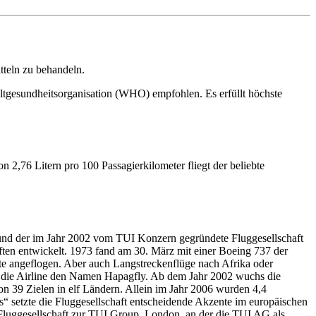
tteln zu behandeln.
eltgesundheitsorganisation (WHO) empfohlen. Es erfüllt höchste
2,76 Litern pro 100 Passagierkilometer fliegt der beliebte
und der im Jahr 2002 vom TUI Konzern gegründete Fluggesellschaft
ften entwickelt. 1973 fand am 30. März mit einer Boeing 737 der
iete angeflogen. Aber auch Langstreckenflüge nach Afrika oder
t die Airline den Namen Hapagfly. Ab dem Jahr 2002 wuchs die
on 39 Zielen in elf Ländern. Allein im Jahr 2006 wurden 4,4
 setzte die Fluggesellschaft entscheidende Akzente im europäischen
luggesellschaft zur TUI Group, London, an der die TUI AG als