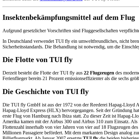
Insektenbekämpfungsmittel auf dem Flug
Aufgrund gesetzlicher Vorschriften sind Fluggesellschaften verpflich
In Deutschland verwendet TUI fly ein umweltfreundliches, nicht bren
Sicherheitsstandards. Die Behandlung ist notwendig, um die Einschl
Die Flotte von TUI fly
Derzeit besteht die Flotte der TUI fly aus
22 Flugzeugen
des moderne
Ferienflieger bereits 21 Prozent emissionseffizienter als die sechs grö
Die Geschichte von TUI fly
Die TUI fly GmbH ist aus der 1972 von der Reederei Hapag-Lloyd A
Hapag-Lloyd Express (HLX) hervorgegangen. Seit der Gründung hat di
erste Flug von Hamburg nach Ibiza statt. Zu dieser Zeit ist Hapag-Ll
Amerika kamen mit der Airbus 300 und Airbus 310 zum Einsatz. Als 
Flottenzahl innerhalb von vier Jahren von vier auf 18 Flugzeugen des
Millionen Passagiere befördert. Mit dem markanten Design analog zu
Billigflugmarkt. Ab Januar 2007 ersetzte
TUI fly
die beiden bisherig