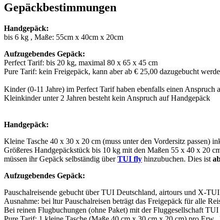
Gepäckbestimmungen
Handgepäck:
bis 6 kg , Maße: 55cm x 40cm x 20cm
Aufzugebendes Gepäck:
Perfect Tarif: bis 20 kg, maximal 80 x 65 x 45 cm
Pure Tarif: kein Freigepäck, kann aber ab € 25,00 dazugebucht werd
Kinder (0-11 Jahre) im Perfect Tarif haben ebenfalls einen Anspruch
Kleinkinder unter 2 Jahren besteht kein Anspruch auf Handgepäck
Handgepäck:
Kleine Tasche 40 x 30 x 20 cm (muss unter den Vordersitz passen) ink
Größeres Handgepäckstück bis 10 kg mit den Maßen 55 x 40 x 20 cm
müssen ihr Gepäck selbständig über
TUI fly
hinzubuchen. Dies ist
ab
Aufzugebendes Gepäck:
Pauschalreisende gebucht über TUI Deutschland, airtours und X-TUI
Ausnahme: bei ltur Pauschalreisen beträgt das Freigepäck für alle R
Bei reinen Flugbuchungen (ohne Paket) mit der Fluggesellschaft TUI f
Pure Tarif: 1 kleine Tasche (Maße 40 cm x 30 cm x 20 cm) pro Erw.,