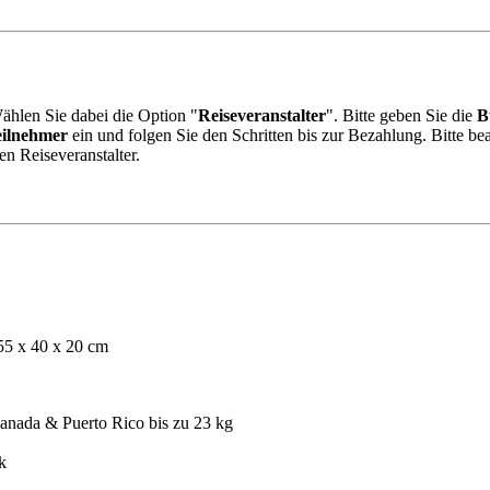
Wählen Sie dabei die Option "
Reiseveranstalter
". Bitte geben Sie die
B
eilnehmer
ein und folgen Sie den Schritten bis zur Bezahlung. Bitte bea
ren Reiseveranstalter.
55 x 40 x 20 cm
anada & Puerto Rico bis zu 23 kg
k