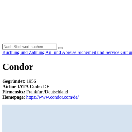
Buchung und Zahlung
An- und Abreise
Sicherheit und Service
Gut u
Condor
Gegründet:
1956
Airline IATA Code:
DE
Firmensitz:
Frankfurt/Deutschland
Homepage:
https://www.condor.com/de/