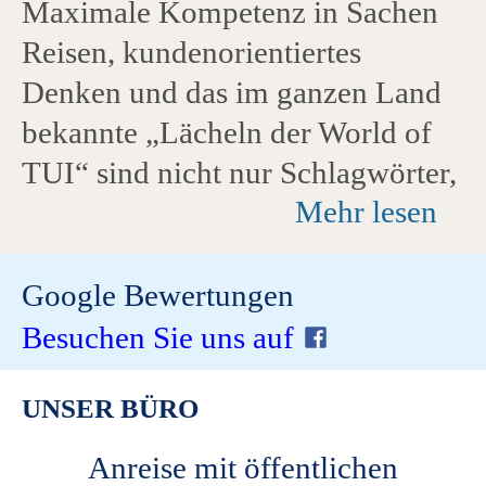
Maximale Kompetenz in Sachen
Reisen, kundenorientiertes
Denken und das im ganzen Land
bekannte „Lächeln der World of
TUI“ sind nicht nur Schlagwörter,
Mehr lesen
sondern werden von allen TUI
Mitarbeiter:innen gelebt. Durch
eigene Reisen kennen die
Google Bewertungen
engagierten Mitarbeiter:innen
Besuchen Sie uns auf
viele Destinationen weltweit und
UNSER BÜRO
haben immer einen Geheimtipp
für Sie parat. Kommen Sie vorbei
Anreise mit öffentlichen