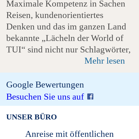
Maximale Kompetenz in Sachen
Reisen, kundenorientiertes
Denken und das im ganzen Land
bekannte „Lächeln der World of
TUI“ sind nicht nur Schlagwörter,
Mehr lesen
sondern werden von allen TUI
Mitarbeiter:innen gelebt. Durch
eigene Reisen kennen die
Google Bewertungen
engagierten Mitarbeiter:innen
Besuchen Sie uns auf
viele Destinationen weltweit und
UNSER BÜRO
haben immer einen Geheimtipp
für Sie parat. Kommen Sie vorbei
Anreise mit öffentlichen