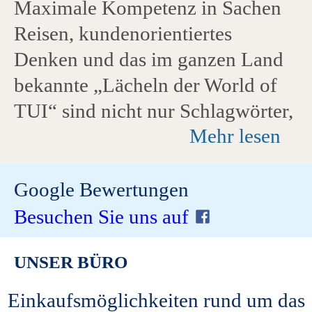
Maximale Kompetenz in Sachen
Reisen, kundenorientiertes
Denken und das im ganzen Land
bekannte „Lächeln der World of
TUI“ sind nicht nur Schlagwörter,
Mehr lesen
sondern werden von allen TUI
Mitarbeiter:innen gelebt. Durch
eigene Reisen kennen die
Google Bewertungen
engagierten Mitarbeiter:innen
Besuchen Sie uns auf
viele Destinationen weltweit und
UNSER BÜRO
haben immer einen Geheimtipp
für Sie parat. Kommen Sie vorbei
Einkaufsmöglichkeiten rund um das