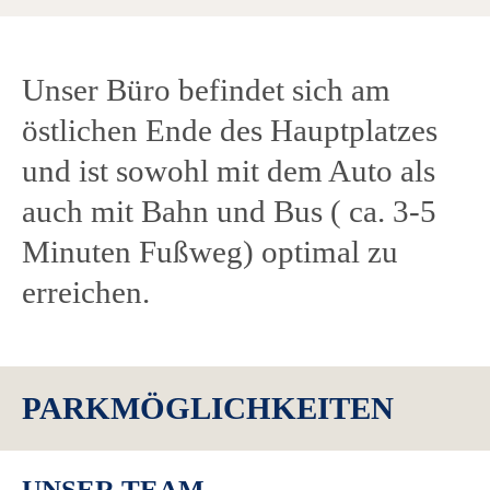
Verlängerung der Aktion möglich.
Einlösebedingungen: siehe
Gutscheine.
Unser Büro befindet sich am
östlichen Ende des Hauptplatzes
und ist sowohl mit dem Auto als
auch mit Bahn und Bus ( ca. 3-5
Minuten Fußweg) optimal zu
erreichen.
PARKMÖGLICHKEITEN
UNSER TEAM