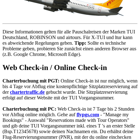
Diese Informationen gelten für alle Pauschalreisen der Marken TUI
Deutschland, ROBINSON und airtours. Für X-TUI und ltur kann
es abweichende Regelungen geben.
Tipp:
Sollte es technische
Probleme geben, probieren Sie zunächst einen anderen Browser aus
(z.B. Google Chrome, Microsoft Edge).
Web Check-in / Online Check-in
Charterbuchung mit PGT:
Online Check-in ist nur möglich, wenn
bis 4 Tage vor Abflug eine kostenpflichtige Sitzplatzreservierung auf
der
chartertraffic.de
gebucht wurde. Die Sitzplatzreservierung
erfolgt auf dieser Website mit der TUI Vorgangsnummer.
Charterbuchung mit PC:
Web Check-in ist 7 Tage bis 2 Stunden
vor Abflug online möglich. Gehe auf
flypgs.com
- "Manage my
Bookings" - Auswahl "Reservations made with Tour Operators"
und gib deine TUI Vorgangsnummer inkl. eines T 's an erster Stelle
(Bsp.T12345678) sowie deinen Nachnamen ein. Du erhältst deine
Flug-Reservierungsnummer (PNR), mit der du online einchecken