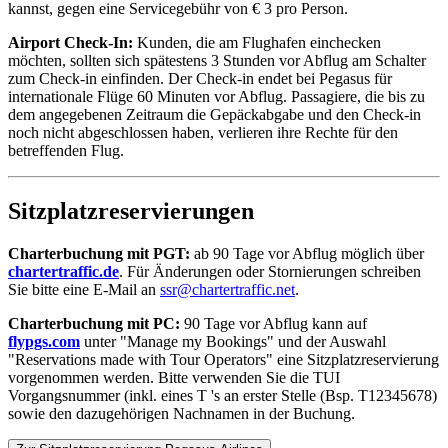
kannst, gegen eine Servicegebühr von € 3 pro Person.
Airport Check-In:
Kunden, die am Flughafen einchecken
möchten, sollten sich spätestens 3 Stunden vor Abflug am Schalter
zum Check-in einfinden. Der Check-in endet bei Pegasus für
internationale Flüge 60 Minuten vor Abflug. Passagiere, die bis zu
dem angegebenen Zeitraum die Gepäckabgabe und den Check-in
noch nicht abgeschlossen haben, verlieren ihre Rechte für den
betreffenden Flug.
Sitzplatzreservierungen
Charterbuchung mit PGT:
ab 90 Tage vor Abflug möglich über
chartertraffic.de
. Für Änderungen oder Stornierungen schreiben
Sie bitte eine E-Mail an
ssr@chartertraffic.net
.
Charterbuchung mit PC:
90 Tage vor Abflug kann auf
flypgs.com
unter "Manage my Bookings" und der Auswahl
"Reservations made with Tour Operators" eine Sitzplatzreservierung
vorgenommen werden. Bitte verwenden Sie die TUI
Vorgangsnummer (inkl. eines T 's an erster Stelle (Bsp. T12345678)
sowie den dazugehörigen Nachnamen in der Buchung.