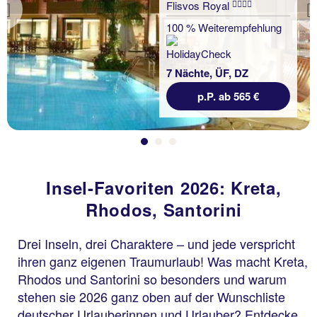
Flisvos Royal
Previous
100 % Weiterempfehlung
7 Nächte, ÜF, DZ
p.P. ab 565 €
Insel-Favoriten 2026: Kreta,
Rhodos, Santorini
Drei Inseln, drei Charaktere – und jede verspricht
ihren ganz eigenen Traumurlaub! Was macht Kreta,
Rhodos und Santorini so besonders und warum
stehen sie 2026 ganz oben auf der Wunschliste
deutscher Urlauberinnen und Urlauber? Entdecke