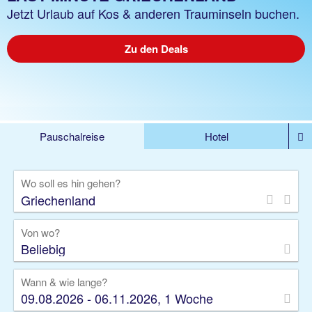
Jetzt Urlaub auf Kos & anderen Trauminseln buchen.
Zu den Deals
Pauschalreise
Hotel
%DEALS
Flug
Ferienwohnung
Mietwagen
Wo soll es hin gehen?
Rundreise
Kreuzfahrt
Ausflüge
Gruppenreise
Camper
Privattransfer
Von wo?
Beliebig
Wann & wie lange?
09.08.2026 - 06.11.2026, 1 Woche