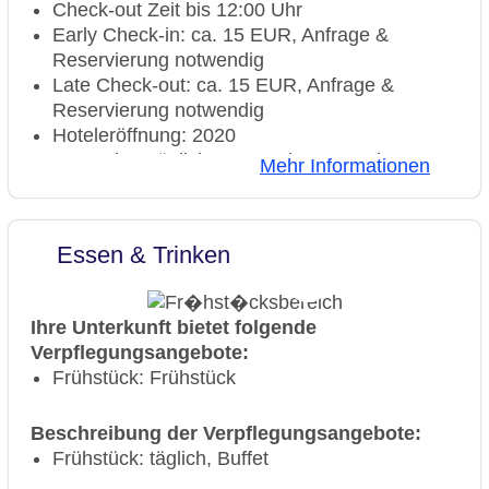
Check-out Zeit bis 12:00 Uhr
Early Check-in: ca. 15 EUR, Anfrage &
Reservierung notwendig
Late Check-out: ca. 15 EUR, Anfrage &
Reservierung notwendig
Hoteleröffnung: 2020
Rezeption: täglich 24 Stunden, Sprachen:
Mehr Informationen
deutsch, Hotelsafe: ohne Gebühr
Internet: WLAN/WiFi, im gesamten Hotel
(Anlage): ohne Gebühr
Essen & Trinken
Zahlungsarten: TUI Card / VISA, MasterCard,
American Express, EC Karte/Maestro
Haustier: Hund erlaubt: pro Tag ab 15 EUR
Ihre Unterkunft bietet folgende
Parkmöglichkeiten: Parkplatz (nach
Verpflegungsangebote:
Verfügbarkeit), unbewacht: pro Tag ca. 25
Frühstück: Frühstück
EUR, Anfrage & Reservierung notwendig
Gebäudeanzahl: 1, Etagen: 10, Zimmer: 192
Beschreibung der Verpflegungsangebote:
Landeskategorie: 3 Sterne
Frühstück: täglich, Buffet