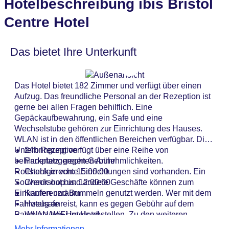
Hotelbeschreibung ibis Bristol
Centre Hotel
Das bietet Ihre Unterkunft
Das Hotel bietet 182 Zimmer und verfügt über einen
Aufzug. Das freundliche Personal an der Rezeption ist
gerne bei allen Fragen behilflich. Eine
Gepäckaufbewahrung, ein Safe und eine
Wechselstube gehören zur Einrichtung des Hauses.
WLAN ist in den öffentlichen Bereichen verfügbar. Die
Unterbringung verfügt über eine Reihe von
24h Rezeption
behindertengerechten Annehmlichkeiten.
Parkplatz: gegen Gebühr
Rollstuhlgerechte Einrichtungen sind vorhanden. Ein
Check-in von: 15:00:00
Souvenirshop und andere Geschäfte können zum
Check-out bis: 12:00:00
Einkaufen und Bummeln genutzt werden. Wer mit dem
Konferenzraum
Fahrzeug anreist, kann es gegen Gebühr auf dem
Hotelsafe
Parkplatz des Hotels abstellen. Zu den weiteren
WLAN/WiFi im Hotel
Angeboten zählen ein 24h-Sicherheitsdienst, ein
Lift
Mehr Informationen