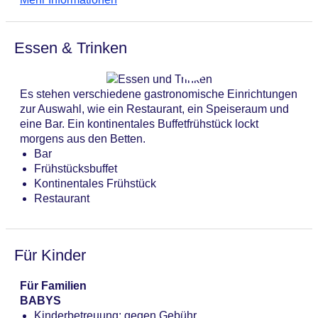
Babysitterservice, eine Kinderbetreuung, medizinische
Anzahl der Aufzüge: 1
Betreuung, ein 24-Stunden-Zimmerservice, ein
Haustiere
Wäscheservice und eine Münzwäscherei. Bei
Zimmerservice
Essen & Trinken
Geschäftlichem hilft das Business-Center gerne weiter
Gesamtanzahl der Stockwerke: 4
und bietet ein Faxgerät an.
Gesamtanzahl der Zimmer: 182
Zahlungsarten: American Express, EC Maestro,
Es stehen verschiedene gastronomische Einrichtungen
Mastercard, Visa
zur Auswahl, wie ein Restaurant, ein Speiseraum und
Landeskategorie: 3 Sterne
eine Bar. Ein kontinentales Buffetfrühstück lockt
morgens aus den Betten.
Bar
Frühstücksbuffet
Kontinentales Frühstück
Restaurant
Für Kinder
Für Familien
BABYS
Kinderbetreuung: gegen Gebühr