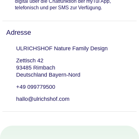
digital über die Chatfunktion der myTui App,
Lymphdrainage, Packungen (Natur, Moor)
telefonisch und per SMS zur Verfügung.
Beauty-/Kosmetikanwendungen: Anti-Aging,
Cellulite-Behandlung, Peeling,
Gesichtsbehandlung, Maniküre, Pediküre
Adresse
ULRICHSHOF Nature Family Design
Zettisch 42
93485 Rimbach
Deutschland Bayern-Nord
+49 099779500
hallo@ulrichshof.com