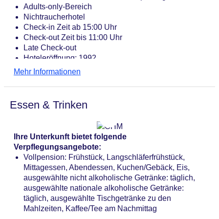
Adults-only-Bereich
Nichtraucherhotel
Check-in Zeit ab 15:00 Uhr
Check-out Zeit bis 11:00 Uhr
Late Check-out
Hoteleröffnung: 1992
Letzte Komplettrenovierung: 2023
Mehr Informationen
Rezeption, Hotelsafe
Gästebetreuung
Lift
Essen & Trinken
Gemeinschaftslounge/TV-Bereich
Gartenanlage, begrünter Innenhof, Sonnenterrasse
Pools: 8
Ihre Unterkunft bietet folgende
Pool „Innenpool im Wald-BAD“: Indoor, beheizbar:
Verpflegungsangebote:
Januar - Dezember, im Wellnessbereich, Daybeds:
Vollpension: Frühstück, Langschläferfrühstück,
ohne Gebühr, Liegen: ohne Gebühr, Liegestühle:
Mittagessen, Abendessen, Kuchen/Gebäck, Eis,
ohne Gebühr
ausgewählte nicht alkoholische Getränke: täglich,
Babypool „Baby-Pool "Blaue Lagune" im Felsen-
ausgewählte nationale alkoholische Getränke:
BAD“: Indoor, beheizbar, im Wellnessbereich,
täglich, ausgewählte Tischgetränke zu den
Liegen
Mahlzeiten, Kaffee/Tee am Nachmittag
Adults-only-Pool „Unterer Natur-Pool im Natur-