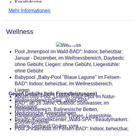
Kreativkurse
Themenabende
Mehr Informationen
Darts: gegen Kaution
Billard: gegen Kaution
Wellness
Pool „Innenpool im Wald-BAD“: Indoor, beheizbar:
Januar - Dezember, im Wellnessbereich, Daybeds:
ohne Gebühr, Liegen: ohne Gebühr, Liegestühle:
ohne Gebühr
Babypool „Baby-Pool "Blaue Lagune" im Felsen-
BAD“: Indoor, beheizbar, im Wellnessbereich,
Liegen
Gegen Gebühr (teils Fremdleistungen)
Adults-only-Pool „Unterer Natur-Pool im Natur-
Wellnessbereich/Spa: „Wald-SPA“
BAD“: ab 16 Jahre, Outdoor, Süßwasser, im
Massagen
Wellnessbereich, Balinesische Betten,
Medizinische Anwendungen
Hängematten, Daybeds, Liegen, Liegestühle,
Beauty-/Kosmetikcenter „Wald-SPA“: Beautymarken:
Sonnenschirme
Barbor, Gertraud Gruber, uvm.
Pool „Piratenbad im Felsen-BAD“: Indoor, beheizbar,
Anzahl Wasserrutschen: 1, im Wellnessbereich,