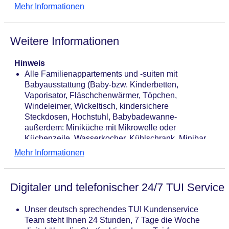
Mehr Informationen
Liegen
Pool „18m-Sport-Pool“: Indoor, beheizbar, im
Wellnessbereich, Liegen
Weitere Informationen
Kinderpool „Kinderaußenpool“: saisonabhängig,
Outdoor, mit Außenbecken, im Wellnessbereich
Whirlpool „Whirlpool im Felsen-BAD“: Indoor,
Hinweis
beheizbar, im Wellnessbereich, Liegen
Alle Familienappartements und -suiten mit
Adults-only-Pool „Oberer Natur-Pool im Natur-BAD“:
Babyausstattung (Baby-bzw. Kinderbetten,
ab 16 Jahre, Outdoor, Süßwasser, im
Vaporisator, Fläschchenwärmer, Töpchen,
Wellnessbereich
Windeleimer, Wickeltisch, kindersichere
Saunen: 4, Finnische Sauna, Bio-Sauna,
Steckdosen, Hochstuhl, Babybadewanne-
Infrarotsauna, Tepidarium, Dampfbad, Tauchbecken,
außerdem: Miniküche mit Mikrowelle oder
Eisbrunnen/-grotte, Ruheraum
Küchenzeile, Wasserkocher, Kühlschrank, Minibar,
Massagen: klassische Massage,
Kinder-und Babygeschirr,
Mehr Informationen
Fußreflexzonenmassage, Schokoladenmassage,
Computerschallüberwachung in jedem
Hydrojetmassage, Abhyangamassage,
Familienappartement bzw.-suite, Bademänteln
Klangschalenmassage, Lomimassage, Hotstone
Hotelbuchung nur mit Kindern möglich
Digitaler und telefonischer 24/7 TUI Service
Massage, Shiatsumassage, Ayurveda-Massage,
Aromaölmassage, Ganzkörpermassage,
Unser deutsch sprechendes TUI Kundenservice
Teilkörpermassage, Rückenmassage
Team steht Ihnen 24 Stunden, 7 Tage die Woche
Medizinische Anwendungen: Physiotherapie,