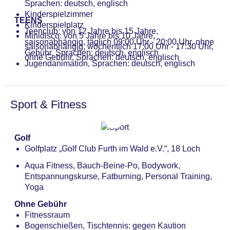
Sprachen: deutsch, englisch
Kinderspielzimmer
TEENS
Kinderspielplatz
Teenclub: von 12 Jahre bis 15 Jahre,
Minidisco: von 5 Jahre bis 10 Jahre,
saisonabhängig, täglich 09:00 Uhr - 20:00 Uhr, ohne
saisonabhängig, wöchentlich 17:00 Uhr - 17:30 Uhr,
Gebühr, Sprachen: deutsch, englisch
ohne Gebühr, Sprachen: deutsch, englisch
Jugendanimation, Sprachen: deutsch, englisch
Sport & Fitness
Golf
Golfplatz „Golf Club Furth im Wald e.V.“, 18 Loch
Aqua Fitness, Bauch-Beine-Po, Bodywork,
Entspannungskurse, Fatburning, Personal Training,
Yoga
Ohne Gebühr
Fitnessraum
Bogenschießen, Tischtennis: gegen Kaution