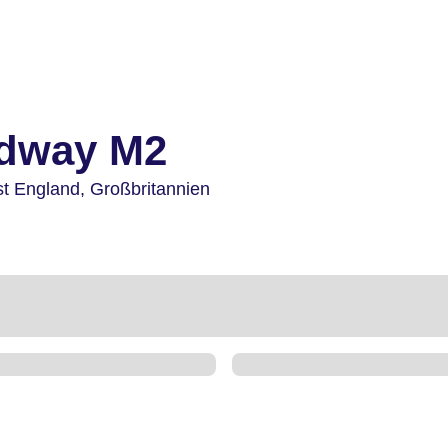
edway M2
st England,
Großbritannien