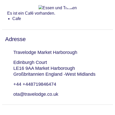
Gesamtanzahl der Zimmer: 60
Zahlungsarten: EC Maestro, Mastercard, Visa
Es ist ein Café vorhanden.
Landeskategorie: 3 Sterne
Cafe
Adresse
Travelodge Market Harborough
Edinburgh Court
LE16 9AA Market Harborough
Großbritannien England -West Midlands
+44 +448719846474
ota@travelodge.co.uk