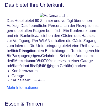
Das bietet Ihre Unterkunft
Das Hotel bietet 60 Zimmer und verfügt über einen
Aufzug. Das freundliche Personal an der Rezeption ist
gerne bei allen Fragen behilflich. Ein Konferenzraum
und ein Bankettsaal stehen den Gästen des Hauses
zur Verfügung. Per WLAN erhalten die Gäste Zugang
zum Internet. Die Unterbringung bietet eine Reihe von
behindertengerechten Einrichtungen. Rollstuhlgerechte
24h Rezeption
Einrichtungen sind vorhanden. Bei einer Anreise mit
Parkplatz: gegen Gebühr
dem Auto können die Gäste dieses in einer Garage
Check-in von: 15:00:00
oder auf dem Parkplatz (gegen Gebühr) parken.
Check-out bis: 12:00:00
Konferenzraum
Garage
WLAN/WiFi im Hotel
Letzte umfassende Renovierung: 2016
Mehr Informationen
Lift
Anzahl der Aufzüge: 1
Haustiere
Essen & Trinken
Gesamtanzahl der Stockwerke: 2