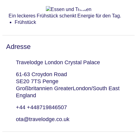
Zahlungsarten: American Express, EC Maestro,
Mastercard, Visa
Ein leckeres Frühstück schenkt Energie für den Tag.
Landeskategorie: 3 Sterne
Frühstück
Adresse
Travelodge London Crystal Palace
61-63 Croydon Road
SE20 7TS Penge
Großbritannien GreaterLondon/South East
England
+44 +448719846507
ota@travelodge.co.uk