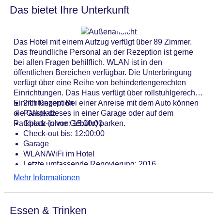
Das bietet Ihre Unterkunft
Das Hotel mit einem Aufzug verfügt über 89 Zimmer.
Das freundliche Personal an der Rezeption ist gerne
bei allen Fragen behilflich. WLAN ist in den
öffentlichen Bereichen verfügbar. Die Unterbringung
verfügt über eine Reihe von behindertengerechten
Einrichtungen. Das Haus verfügt über rollstuhlgerechte
Einrichtungen. Bei einer Anreise mit dem Auto können
24h Rezeption
die Gäste dieses in einer Garage oder auf dem
Parkplatz
Parkplatz (ohne Gebühr) parken.
Check-in von: 15:00:00
Check-out bis: 12:00:00
Garage
WLAN/WiFi im Hotel
Letzte umfassende Renovierung: 2016
Lift
Mehr Informationen
Anzahl der Aufzüge: 1
Haustiere
Gesamtanzahl der Stockwerke: 4
Essen & Trinken
Gesamtanzahl der Zimmer: 89