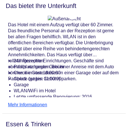
Das bietet Ihre Unterkunft
Das Hotel mit einem Aufzug verfügt über 60 Zimmer.
Das freundliche Personal an der Rezeption ist gerne
bei allen Fragen behilflich. WLAN ist in den
öffentlichen Bereichen verfügbar. Die Unterbringung
verfügt über eine Reihe von behindertengerechten
Annehmlichkeiten. Das Haus verfügt über
rollstuhlgerechte Einrichtungen. Geschäfte sind
24h Rezeption
ebenfalls vorhanden. Bei einer Anreise mit dem Auto
Parkplatz: gegen Gebühr
können die Gäste dieses in einer Garage oder auf dem
Check-in von: 18:00:00
Parkplatz (gegen Gebühr) parken.
Check-out bis: 11:00:00
Garage
WLAN/WiFi im Hotel
Letzte umfassende Renovierung: 2016
Lift
Mehr Informationen
Anzahl der Aufzüge: 1
Haustiere
Gesamtanzahl der Stockwerke: 5
Essen & Trinken
Gesamtanzahl der Zimmer: 60