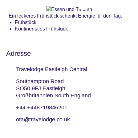
Zahlungsarten: American Express, EC Maestro,
Mastercard, Visa
Ein leckeres Frühstück schenkt Energie für den Tag.
Landeskategorie: 3 Sterne
Frühstück
Kontinentales Frühstück
Adresse
Travelodge Eastleigh Central
Southampton Road
SO50 9FJ Eastleigh
Großbritannien South England
+44 +448719846201
ota@travelodge.co.uk