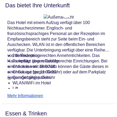
Das bietet Ihre Unterkunft
Das Hotel mit einem Aufzug verfügt über 100
Nichtraucherzimmer. Englisch- und
französischsprachiges Personal an der Rezeption im
Empfangsbereich steht zur Seite beim Ein- und
Auschecken. WLAN ist in den öffentlichen Bereichen
verfügbar. Die Unterbringung verfügt über eine Reihe
von behindertengerechten Annehmlichkeiten. Das
24h Rezeption
Haus verfügt über rollstuhlgerechte Einrichtungen. Bei
Parkplatz: gegen Gebühr
einer Anreise mit dem Auto können die Gäste dieses in
Check-in von: 18:00:00
einer Garage (gegen Gebühr) oder auf dem Parkplatz
Check-out bis: 11:00:00
(gegen Gebühr) parken.
Garage: gegen Gebühr
WLAN/WiFi im Hotel
Lift
Anzahl der Aufzüge: 1
Mehr Informationen
Haustiere
Gesamtanzahl der Zimmer: 100
Pools:
Essen & Trinken
Zahlungsarten: American Express, EC Maestro,