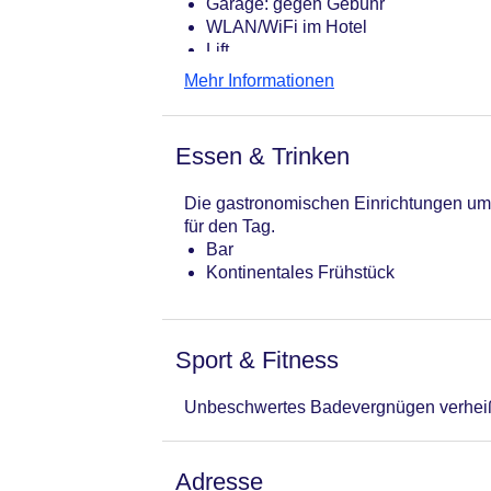
Garage: gegen Gebühr
WLAN/WiFi im Hotel
Lift
Anzahl der Aufzüge: 1
Mehr Informationen
Haustiere
Gesamtanzahl der Zimmer: 100
Pools:
Essen & Trinken
Zahlungsarten: American Express, E
Landeskategorie: 2,5 Sterne
Die gastronomischen Einrichtungen umf
für den Tag.
Bar
Kontinentales Frühstück
Sport & Fitness
Unbeschwertes Badevergnügen verheißt
Adresse