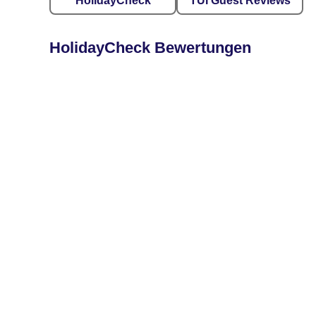
HolidayCheck
TUI Guest Reviews
HolidayCheck Bewertungen