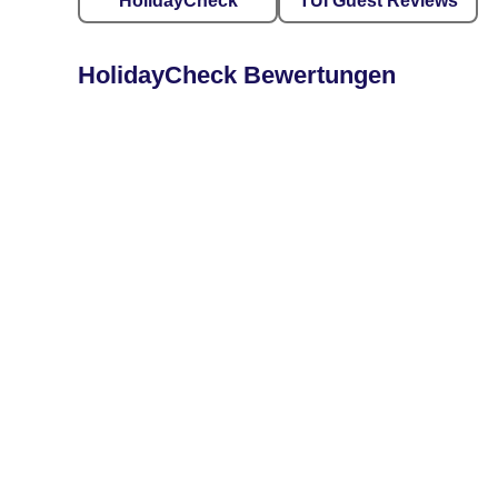
HolidayCheck
TUI Guest Reviews
HolidayCheck Bewertungen