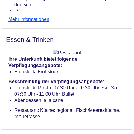
deutsch
Lift
Sonnenterrasse
Mehr Informationen
Internet: WLAN/WiFi, im gesamten Hotel (Anlage):
ohne Gebühr
Zahlungsarten: TUI Card / VISA, MasterCard, EC
Essen & Trinken
Karte/Maestro
Haustiere nicht erlaubt
Parkmöglichkeiten: Stellplätze, nicht überdacht: ca.
Ihre Unterkunft bietet folgende
20 EUR, im Parkhaus
Verpflegungsangebote:
Gebäudeanzahl: 1, Etagen: 3, Zimmer: 54
Frühstück: Frühstück
Landeskategorie: 4 Sterne
Beschreibung der Verpflegungsangebote:
Frühstück: Mo.-Fr. 07:30 Uhr - 10:30 Uhr, Sa., So.
07:30 Uhr - 11:00 Uhr, Buffet
Abendessen: à la carte
Restaurant: Küche: regional, Fisch/Meeresfrüchte,
mit Terrasse