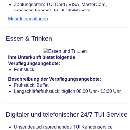
Zahlungsarten: TUI Card / VISA, MasterCard,
American Express, EC Karte/Maestro
Haustier: Hund erlaubt: pro Nacht ca. 25 EUR,
Mehr Informationen
Anfrage notwendig
Parkmöglichkeiten: Parkplatz (nach Verfügbarkeit),
unbewacht: ca. 12 EUR
Essen & Trinken
Gebäudeanzahl: 2, Etagen: 2, Zimmer: 36
Landeskategorie: keine Sterneklassifizierung
Ihre Unterkunft bietet folgende
Verpflegungsangebote:
Frühstück
Beschreibung der Verpflegungsangebote:
Frühstück: Buffet
Langschläferfrühstück: täglich 08:00 Uhr - 13:00 Uhr
Digitaler und telefonischer 24/7 TUI Service
Unser deutsch sprechendes TUI Kundenservice