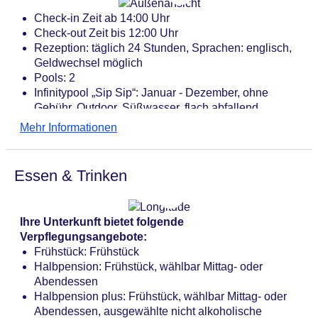
Check-in Zeit ab 14:00 Uhr
Check-out Zeit bis 12:00 Uhr
Rezeption: täglich 24 Stunden, Sprachen: englisch,
Geldwechsel möglich
Pools: 2
Infinitypool „Sip Sip“: Januar - Dezember, ohne
Gebühr, Outdoor, Süßwasser, flach abfallend,
integrierter Kinder/Babypool, Liegen: ohne Gebühr,
Mehr Informationen
Liegestühle: ohne Gebühr, Sonnenschirme: ohne
Gebühr
Pool: Januar - Dezember, ohne Gebühr, Outdoor,
Essen & Trinken
flach abfallend, Liegen
Souvenirshop, Boutique, Juwelier
Internet: WLAN/WiFi, im gesamten Hotel (Anlage):
Ihre Unterkunft bietet folgende
ohne Gebühr
Verpflegungsangebote:
Internetterminal
Frühstück: Frühstück
Wäscheservice: gegen Gebühr
Halbpension: Frühstück, wählbar Mittag- oder
Zahlungsarten: TUI Card / VISA, MasterCard,
Abendessen
American Express
Halbpension plus: Frühstück, wählbar Mittag- oder
Haustiere nicht erlaubt
Abendessen, ausgewählte nicht alkoholische
Zimmer: 94