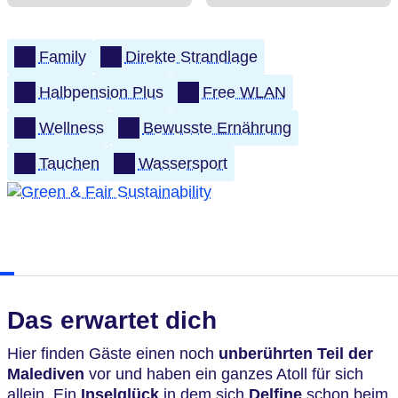
Family
Direkte Strandlage
Halbpension Plus
Free WLAN
Wellness
Bewusste Ernährung
Tauchen
Wassersport
Das erwartet dich
Hier finden Gäste einen noch
unberührten Teil der
Malediven
vor und haben ein ganzes Atoll für sich
allein. Ein
Inselglück
in dem sich
Delfine
schon beim