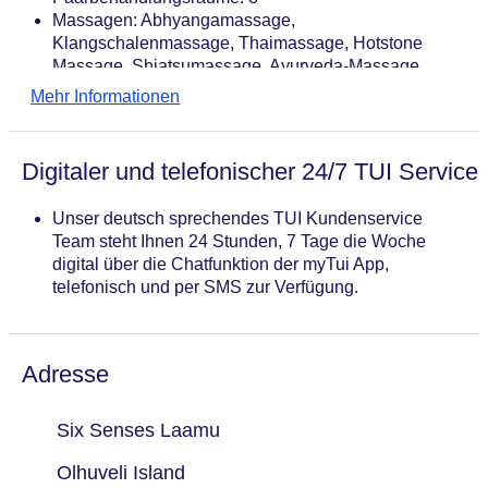
Massagen: Abhyangamassage,
Klangschalenmassage, Thaimassage, Hotstone
Massage, Shiatsumassage, Ayurveda-Massage,
Aromaölmassage, Ganzkörpermassage,
Mehr Informationen
Teilkörpermassage, Rückenmassage
Beauty-/Kosmetikcenter,
Beauty-/Kosmetikanwendungen:
Digitaler und telefonischer 24/7 TUI Service
Gesichtsbehandlung, Maniküre, Pediküre
Unser deutsch sprechendes TUI Kundenservice
Team steht Ihnen 24 Stunden, 7 Tage die Woche
digital über die Chatfunktion der myTui App,
telefonisch und per SMS zur Verfügung.
Adresse
Six Senses Laamu
Olhuveli Island