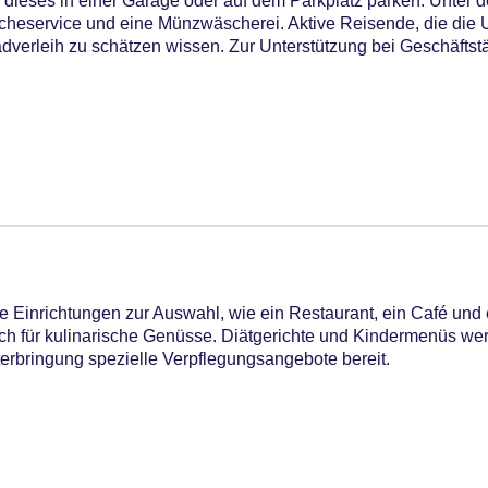
 dieses in einer Garage oder auf dem Parkplatz parken. Unter 
scheservice und eine Münzwäscherei. Aktive Reisende, die di
erleih zu schätzen wissen. Zur Unterstützung bei Geschäftstäti
 Einrichtungen zur Auswahl, wie ein Restaurant, ein Café und 
ich für kulinarische Genüsse. Diätgerichte und Kindermenüs w
nterbringung spezielle Verpflegungsangebote bereit.