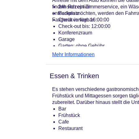
Anreise mit dem Auto können die Gäste
finden sich ein Zimmerservice, ein Wä
24h Rezeption
entdecken möchten, werden den Fahrradv
Parkplatz
Faxgerät verfügbar.
Check-in von: 16:00:00
Check-out bis: 12:00:00
Konferenzraum
Garage
Garten: ohne Gebühr
Hotelsafe
Mehr Informationen
WLAN/WiFi im Hotel
Lift
Anzahl der Aufzüge: 1
Essen & Trinken
Haustiere
Zimmerservice
Es stehen verschiedene gastronomische
Sonnenterrasse
Frühstück und Mittagessen sorgen tägl
Gesamtanzahl der Zimmer: 68
zubereitet. Darüber hinaus stellt die U
Landeskategorie: 3 Sterne
Bar
Frühstück
Cafe
Restaurant