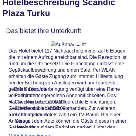
Hotelbeschreibung Scandic
Plaza Turku
Das bietet Ihre Unterkunft
Das Hotel bietet 117 Nichtraucherzimmer auf 6 Etagen,
die mit einem Aufzug erreichbar sind. Die Rezeption ist
rund um die Uhr besetzt. Die Einrichtung umfasst eine
Gepäckaufbewahrung und einen Safe. Per WLAN
erhalten die Gäste Zugang zum Internet. Hilfestellung
bei der Buchung von Ausflügen wird am Tourdesk
geboten. Die Unterbringung verfügt über eine Reihe
24h Rezeption
von behindertengerechten Annehmlichkeiten. Das
Parkplatz
Haus verfügt über rollstuhlgerechte Einrichtungen.
Check-in von: 17:00:00
Geschäfte sind ebenfalls vorhanden. Zur weiteren
Check-out bis: 12:00:00
Einrichtung des Hotels zählt ein TV-Raum. Bei einer
Konferenzraum
Anreise mit dem Auto können die Gäste dieses in einer
Garage
Garage oder auf dem Parkplatz parken. Unter den
Hotelsafe
weiteren Leistungen finden sich ein Zimmerservice und
WLAN/WiFi im Hotel
Mehr Informationen