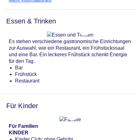
ein Wäscheservice. Aktive Reisende, die die
Lift
Umgebung per Rad entdecken möchten, werden den
Anzahl der Konferenzräume: 1
Fahrradverleih zu schätzen wissen. Bei
Anzahl der Aufzüge: 1
Essen & Trinken
Geschäftlichem hilft das Business-Center gerne weiter
Haustiere
und bietet einen Projektor an.
Zimmerservice
Gesamtanzahl der Stockwerke: 6
Es stehen verschiedene gastronomische Einrichtungen
Gesamtanzahl der Zimmer: 117
zur Auswahl, wie ein Restaurant, ein Frühstückssaal
Pools:Outdoor Pool: ohne Gebühr
und eine Bar. Ein leckeres Frühstück schenkt Energie
Zahlungsarten: American Express, Diners Club,
für den Tag.
Mastercard, Visa
Bar
Landeskategorie: 3 Sterne
Frühstück
Restaurant
Für Kinder
Für Familien
KINDER
Kinder Club: ohne Gebühr