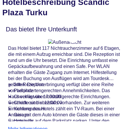
Hotelbeschreibung Scandic
Plaza Turku
Das bietet Ihre Unterkunft
Das Hotel bietet 117 Nichtraucherzimmer auf 6 Etagen,
die mit einem Aufzug erreichbar sind. Die Rezeption ist
rund um die Uhr besetzt. Die Einrichtung umfasst eine
Gepäckaufbewahrung und einen Safe. Per WLAN
erhalten die Gäste Zugang zum Internet. Hilfestellung
bei der Buchung von Ausflügen wird am Tourdesk
geboten. Die Unterbringung verfügt über eine Reihe
24h Rezeption
von behindertengerechten Annehmlichkeiten. Das
Parkplatz
Haus verfügt über rollstuhlgerechte Einrichtungen.
Check-in von: 17:00:00
Geschäfte sind ebenfalls vorhanden. Zur weiteren
Check-out bis: 12:00:00
Einrichtung des Hotels zählt ein TV-Raum. Bei einer
Konferenzraum
Anreise mit dem Auto können die Gäste dieses in einer
Garage
Garage oder auf dem Parkplatz parken. Unter den
Hotelsafe
weiteren Leistungen finden sich ein Zimmerservice und
WLAN/WiFi im Hotel
Mehr Informationen