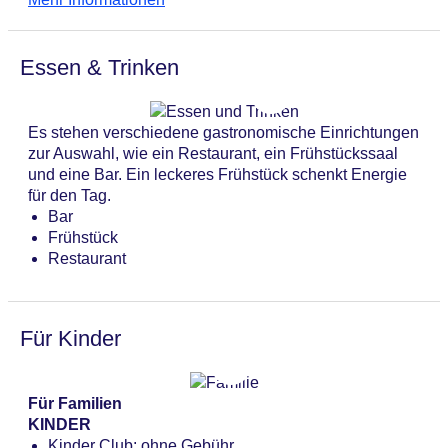
ein Wäscheservice. Aktive Reisende, die die
Lift
Umgebung per Rad entdecken möchten, werden den
Anzahl der Konferenzräume: 1
Fahrradverleih zu schätzen wissen. Bei
Anzahl der Aufzüge: 1
Essen & Trinken
Geschäftlichem hilft das Business-Center gerne weiter
Haustiere
und bietet einen Projektor an.
Zimmerservice
Gesamtanzahl der Stockwerke: 6
Es stehen verschiedene gastronomische Einrichtungen
Gesamtanzahl der Zimmer: 117
zur Auswahl, wie ein Restaurant, ein Frühstückssaal
Pools:Outdoor Pool: ohne Gebühr
und eine Bar. Ein leckeres Frühstück schenkt Energie
Zahlungsarten: American Express, Diners Club,
für den Tag.
Mastercard, Visa
Bar
Landeskategorie: 3 Sterne
Frühstück
Restaurant
Für Kinder
Für Familien
KINDER
Kinder Club: ohne Gebühr