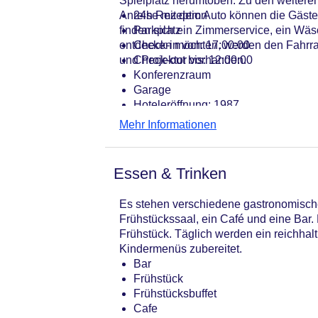
Spielplatz herumtoben. Zu den weiteren
Anreise mit dem Auto können die Gäste
24h Rezeption
finden sich ein Zimmerservice, ein Wä
Parkplatz
entdecken möchten, werden den Fahrrad
Check-in von: 17:00:00
und Projektor vorhanden.
Check-out bis: 12:00:00
Konferenzraum
Garage
Hoteleröffnung: 1987
Hotelsafe
Mehr Informationen
WLAN/WiFi im Hotel
Lift
Minimarkt
Essen & Trinken
Anzahl der Konferenzräume: 1
Anzahl der Aufzüge: 1
Es stehen verschiedene gastronomische
Haustiere
Frühstückssaal, ein Café und eine Bar. 
Zimmerservice
Frühstück. Täglich werden ein reichhalt
Gesamtanzahl der Stockwerke: 5
Kindermenüs zubereitet.
Gesamtanzahl der Zimmer: 118
Bar
Zahlungsarten: American Express, D
Frühstück
Landeskategorie: 3 Sterne
Frühstücksbuffet
Cafe