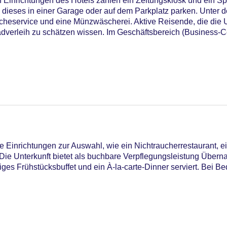
 Einrichtungen des Hotels zählen ein Zeitungskiosk und ein Sp
 dieses in einer Garage oder auf dem Parkplatz parken. Unter 
scheservice und eine Münzwäscherei. Aktive Reisende, die di
verleih zu schätzen wissen. Im Geschäftsbereich (Business-Ce
 Einrichtungen zur Auswahl, wie ein Nichtraucherrestaurant, e
Die Unterkunft bietet als buchbare Verpflegungsleistung Überna
iges Frühstücksbuffet und ein À-la-carte-Dinner serviert. Bei B
iners Club, Mastercard, Visa