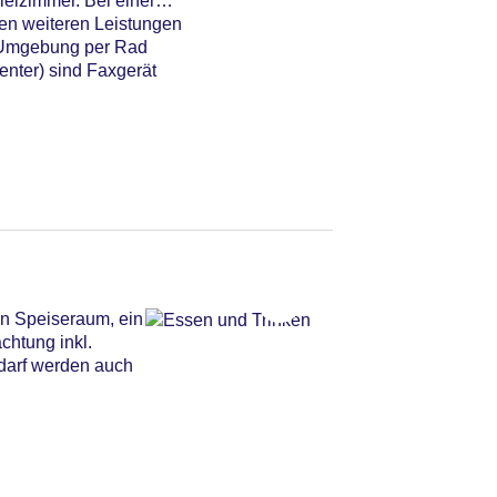
ielzimmer. Bei einer
den weiteren Leistungen
e Umgebung per Rad
nter) sind Faxgerät
in Speiseraum, ein
chtung inkl.
edarf werden auch