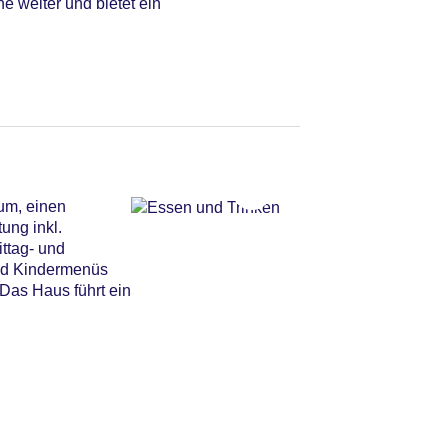
e weiter und bietet ein
um, einen
ung inkl.
ttag- und
und Kindermenüs
 Das Haus führt ein