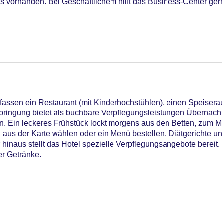
ls vorhanden. Bei Geschäftlichem hilft das Business-Center gern
10
assen ein Restaurant (mit Kinderhochstühlen), einen Speisera
bringung bietet als buchbare Verpflegungsleistungen Übernacht
. Ein leckeres Frühstück lockt morgens aus den Betten, zum Mi
aus der Karte wählen oder ein Menü bestellen. Diätgerichte 
 am Pool
hinaus stellt das Hotel spezielle Verpflegungsangebote bereit.
iners Club, EC Maestro, Mastercard, Visa
er Getränke.