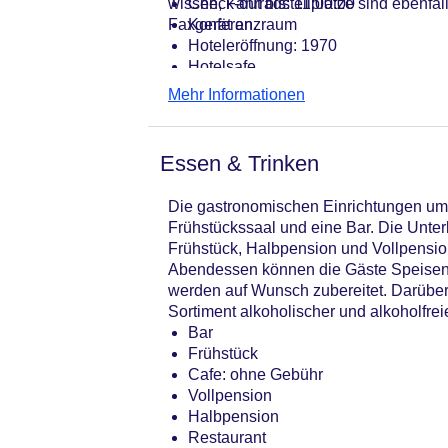
wissen, Fahrradstellplätze sind ebenfal
Check-out bis: 11:00:00
Faxgerät an.
Konferenzraum
Hoteleröffnung: 1970
Hotelsafe
WLAN/WiFi im Hotel
Mehr Informationen
Letzte umfassende Renovierung: 20
Lift
Anzahl der Konferenzräume: 1
Essen & Trinken
Anzahl der Aufzüge: 1
Haustiere
Die gastronomischen Einrichtungen umf
Zimmerservice: gegen Gebühr
Frühstückssaal und eine Bar. Die Unter
Gesamtanzahl der Stockwerke: 2
Frühstück, Halbpension und Vollpension
Gesamtanzahl der Zimmer: 47
Abendessen können die Gäste Speisen 
Pools:Outdoor Pool, Sonnenschirme
werden auf Wunsch zubereitet. Darüber 
Zahlungsarten: American Express, D
Sortiment alkoholischer und alkoholfrei
Landeskategorie: 3 Sterne
Bar
Frühstück
Cafe: ohne Gebühr
Vollpension
Halbpension
Restaurant