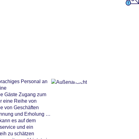
sprachiges Personal an
ine
die Gäste Zugang zum
er eine Reihe von
he von Geschäften
annung und Erholung im
 kann es auf dem
service und ein
eih zu schätzen